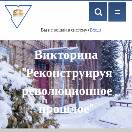
Вы не вошли в систему (
Вход
)
РУССКИЙ ‎(RU)‎
Викторина
"Реконструируя
революционное
прошлое"