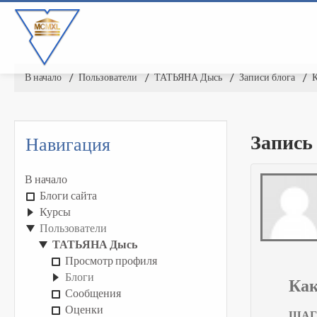
В начало
▶︎
Пользователи
▶︎
ТАТЬЯНА Дысь
▶︎
Записи блога
▶︎
К
Запись
Навигация
В начало
Блоги сайта
Курсы
Пользователи
ТАТЬЯНА Дысь
Просмотр профиля
Блоги
Как
Сообщения
Оценки
ШАГ 