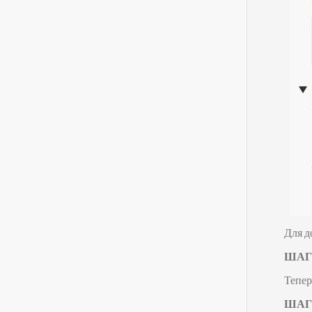
Для д
ШАГ 
Тепер
ШАГ 