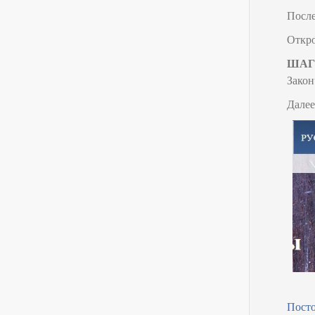
После
Откро
ШАГ 
Закон
Далее
Посто