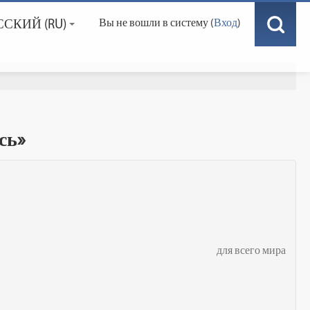
СКИЙ ‎(RU)‎
Вы не вошли в систему (
Вход
)
сь»
для всего мира